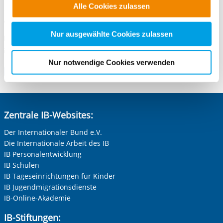
Alle Cookies zulassen
88212 Ravensburg
alle Cookie-Kategorien auswählen. Sie können mittels
nachfolgender Buttons über Ihre Einwilligung für diese
Telefonnummer
0 751 35294586
Zwecke entscheiden und Ihre erteilte Einwilligung stets
Nur ausgewählte Cookies zulassen
Faxnummer
0 751 35294596
für die Zukunft widerrufen. Bitte beachten Sie: Ihre
E-Mail an Freiwilligendienste Ravensburg
E-Mail schreiben
etwaige Einwilligung erstreckt sich nicht auf notwendige
Nur notwendige Cookies verwenden
Cookies, die erforderlich zur Bereitstellung der von Ihnen
Zum Standort
aufgerufenen und somit gewünschten Website-
Funktionen sind. Diese Cookies setzen wir aufgrund
berechtigter Interessen und daher unabhängig von einer
Zentrale IB-Websites:
Einwilligung.
Der Internationaler Bund e.V.
Die Internationale Arbeit des IB
IB Personalentwicklung
IB Schulen
IB Tageseinrichtungen für Kinder
IB Jugendmigrationsdienste
IB-Online-Akademie
IB-Stiftungen: