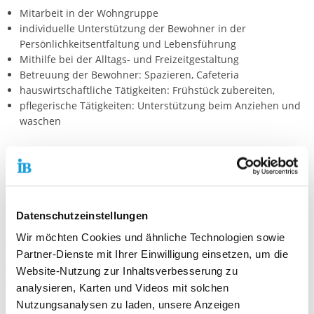
Mitarbeit in der Wohngruppe
individuelle Unterstützung der Bewohner in der
Persönlichkeitsentfaltung und Lebensführung
Mithilfe bei der Alltags- und Freizeitgestaltung
Betreuung der Bewohner: Spazieren, Cafeteria
hauswirtschaftliche Tätigkeiten: Frühstück zubereiten,
pflegerische Tätigkeiten: Unterstützung beim Anziehen und
waschen
Rahmenbedingungen
Plätze: 1-2
Datenschutzeinstellungen
Erreichbarkeit: gut mit ÖPNV
Unterkunft: möglich
Wir möchten Cookies und ähnliche Technologien sowie
Verpflegungskostenzuschuss: 160€
Partner-Dienste mit Ihrer Einwilligung einsetzen, um die
Website-Nutzung zur Inhaltsverbesserung zu
Wohngeld: 160€
analysieren, Karten und Videos mit solchen
Taschengeld: 153 €, Fahrtkosten werden von der Einsatzstelle
übernommen
Nutzungsanalysen zu laden, unsere Anzeigen