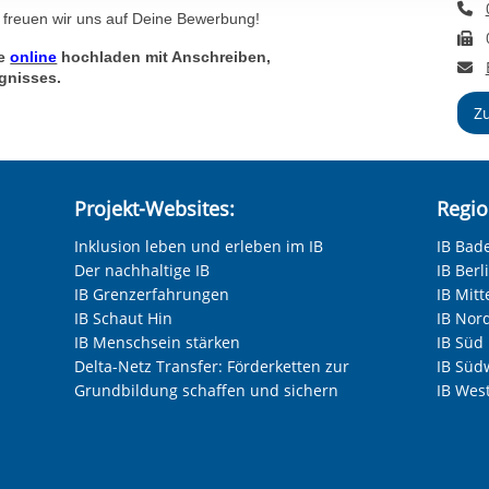
T
rstreckt sich nicht auf notwendige Cookies, die erforderlich zur B
 freuen wir uns auf Deine Bewerbung!
F
n und somit gewünschten Website-Funktionen sind. Diese Cooki
ne
online
hochladen mit Anschreiben,
ressen und daher unabhängig von einer Einwilligung.
E
gnisses.
Z
Projekt-Websites:
Regio
Inklusion leben und erleben im IB
IB Bad
Der nachhaltige IB
IB Ber
IB Grenzerfahrungen
IB Mitt
IB Schaut Hin
IB Nor
IB Menschsein stärken
IB Süd
Delta-Netz Transfer: Förderketten zur
IB Süd
Grundbildung schaffen und sichern
IB Wes