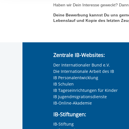
Ihre etwaige Einwilligung e
Haben wir Dein Interesse geweckt? Dann
der von Ihnen aufgerufene
Deine Bewerbung kannst Du uns ger
aufgrund berechtigter Inte
Lebenslauf und Kopie des letzten Zeu
Zentrale IB-Websites:
Der Internationaler Bund e.V.
Die Internationale Arbeit des IB
IB Personalentwicklung
IB Schulen
IB Tageseinrichtungen für Kinder
IB Jugendmigrationsdienste
IB-Online-Akademie
IB-Stiftungen:
IB-Stiftung