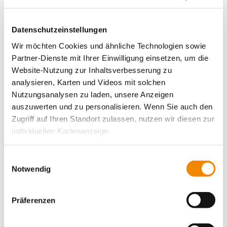
Taschengeld: 380 Euro
Arbeitszeiten:
Mo.-Do.: 7:00 – 16:30 Uhr, Fr.: 7:00 – 14:00 Uhr
Datenschutzeinstellungen
Sonstiges:
Teilnahme an Dienstbesprechungen, Feiern, Festen
und Elternarbeit
Wir möchten Cookies und ähnliche Technologien sowie
Partner-Dienste mit Ihrer Einwilligung einsetzen, um die
Website-Nutzung zur Inhaltsverbesserung zu
Hier gelangst du zur
Homepage
der Einsatzstelle.
analysieren, Karten und Videos mit solchen
Nutzungsanalysen zu laden, unsere Anzeigen
auszuwerten und zu personalisieren. Wenn Sie auch den
Zugriff auf Ihren Standort zulassen, nutzen wir diesen zur
Kontaktiere uns!
individuellen Kartenanzeige.
E-Mail schreiben
Soweit es für diese Zwecke erforderlich ist, erhalten
Einwilligungsauswahl
unsere Partner Daten wie Ihre IP-Adresse und
Notwendig
Standort
verarbeiten diese zusammen mit Daten von anderen
Freiwilligendienste Ravensburg
Websites. Die Partner erkennen mitunter auch, wenn Sie
Präferenzen
Ulmer Straße 8
zum Website-Besuch verschiedene Geräte verwenden,
88212 Ravensburg
und verknüpfen die Daten geräteübergreifend. Dabei
Telefonnummer
0 751 35294586