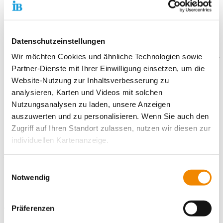
Interesse an der Zielgruppe
Geduld und Einfühlungsvermögen
Kommunikationsfertigkeiten
Teamfähigkeit
Datenschutzeinstellungen
Bewirb dich direkt online über das
Online-Bewerbungsformular
,
Wir möchten Cookies und ähnliche Technologien sowie
per E-Mail oder auch telefonisch!
Partner-Dienste mit Ihrer Einwilligung einsetzen, um die
Website-Nutzung zur Inhaltsverbesserung zu
analysieren, Karten und Videos mit solchen
Nutzungsanalysen zu laden, unsere Anzeigen
auszuwerten und zu personalisieren. Wenn Sie auch den
Zugriff auf Ihren Standort zulassen, nutzen wir diesen zur
Kontaktiere uns!
individuellen Kartenanzeige.
E-Mail schreiben
Soweit es für diese Zwecke erforderlich ist, erhalten
Einwilligungsauswahl
unsere Partner Daten wie Ihre IP-Adresse und
Notwendig
Standort
verarbeiten diese zusammen mit Daten von anderen
Freiwilligendienste Wuppertal-Solingen Internationaler Bund IB
Websites. Die Partner erkennen mitunter auch, wenn Sie
Präferenzen
West gGmbH
zum Website-Besuch verschiedene Geräte verwenden,
Simonsstraße 6