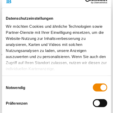
• Engagement und die Motivation mit Kindern und
Jugendlichen zu arbeiten
• Zuverlässigkeit und Verantwortungsbewusstsein
• Geduld und Einfühlungsvermögen
Datenschutzeinstellungen
• kommunikative Fähigkeiten
Wir möchten Cookies und ähnliche Technologien sowie
• Teamfähigkeit
Partner-Dienste mit Ihrer Einwilligung einsetzen, um die
• Volljährigkeit
Website-Nutzung zur Inhaltsverbesserung zu
Interesse?
analysieren, Karten und Videos mit solchen
Nutzungsanalysen zu laden, unsere Anzeigen
Jetzt online bewerben!
auszuwerten und zu personalisieren. Wenn Sie auch den
Zugriff auf Ihren Standort zulassen, nutzen wir diesen zur
individuellen Kartenanzeige.
Kontaktiere uns!
Soweit es für diese Zwecke erforderlich ist, erhalten
Einwilligungsauswahl
E-Mail schreiben
unsere Partner Daten wie Ihre IP-Adresse und
Notwendig
verarbeiten diese zusammen mit Daten von anderen
Websites. Die Partner erkennen mitunter auch, wenn Sie
Standort
Präferenzen
zum Website-Besuch verschiedene Geräte verwenden,
Freiwilligendienste Germersheim
und verknüpfen die Daten geräteübergreifend. Dabei