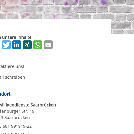
ereitstellung
es setzen wir
rgabe starten/stoppen
e unsere Inhalte
aktiere uns!
il schreiben
ndort
willigendienste Saarbrücken
enburger Str. 19
13 Saarbrücken
elefonnummer
0 681 991919-22
axnummer