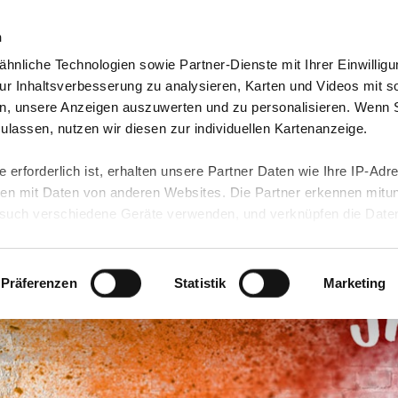
n
hnliche Technologien sowie Partner-Dienste mit Ihrer Einwilligu
eutschland
Freiwilligendienst Ausland
In deine
r Inhaltsverbesserung zu analysieren, Karten und Videos mit s
n, unsere Anzeigen auszuwerten und zu personalisieren. Wenn 
 zulassen, nutzen wir diesen zur individuellen Kartenanzeige.
 erforderlich ist, erhalten unsere Partner Daten wie Ihre IP-Adr
n mit Daten von anderen Websites. Die Partner erkennen mitun
uch verschiedene Geräte verwenden, und verknüpfen die Date
kann die Datenübertragung in Drittländer (insb. die USA) nicht
rt ist kein der EU gleichwertiges Datenschutzniveau gewährlei
hre Daten führen kann.
Präferenzen
Statistik
Marketing
 in unseren
Datenschutzhinweisen
und in unserer
Cookie-Über
site-Funktionen für diese Zwecke aktiviert sind, müssen Sie al
können mittels nachfolgender Buttons über Ihre Einwilligung für
 erteilte Einwilligung stets für die Zukunft widerrufen. Bitte be