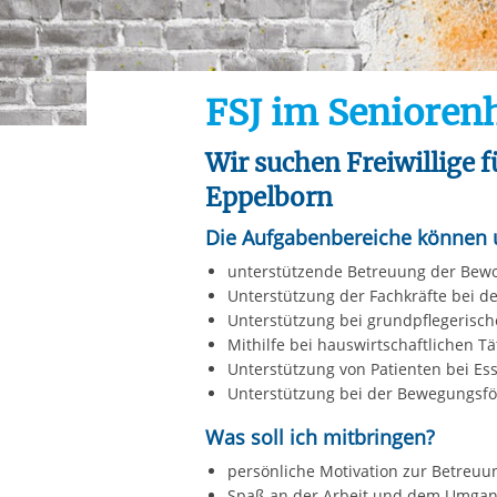
Ihre etwaige Einwilligung e
der von Ihnen aufgerufene
aufgrund berechtigter Inte
FSJ im Seniore
Wir suchen Freiwillige 
Eppelborn
Die Aufgabenbereiche können 
unterstützende Betreuung der Bewoh
Unterstützung der Fachkräfte bei 
Unterstützung bei grundpflegerisc
Mithilfe bei hauswirtschaftlichen Tä
Unterstützung von Patienten bei Es
Unterstützung bei der Bewegungsf
Was soll ich mitbringen?
persönliche Motivation zur Betreuu
Spaß an der Arbeit und dem Umga