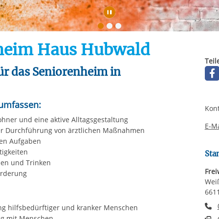
rstreckt sich nicht auf notwendige Cookies, die erforderlich zur B
n und somit gewünschten Website-Funktionen sind. Diese Cooki
Automatische Wiede
ressen und daher unabhängig von einer Einwilligung.
nheim Haus Hubwald
Teil
für das Seniorenheim in
umfassen:
Kont
ner und eine aktive Alltagsgestaltung
E-Ma
der Durchführung von ärztlichen Maßnahmen
hen Aufgaben
tigkeiten
Sta
sen und Trinken
Frei
örderung
Weiß
661
T
ng hilfsbedürftiger und kranker Menschen
ng mit Menschen
F