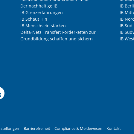
Der nachhaltige IB
IB Ber
IB Grenzerfahrungen
IB Mitt
IB Schaut Hin
IB Nor
IB Menschsein stärken
IB Süd
Delta-Netz Transfer: Förderketten zur
IB Süd
Grundbildung schaffen und sichern
IB Wes
Facebook-Seite der IB-F
le Instagram-Seite des
elle LinkedIn-Seite de
izielle Xing-Seite des 
ffizielle Kununu-Seite
Offizielle YouTube-Sei
stellungen
Barrierefreiheit
Compliance & Meldewesen
Kontakt