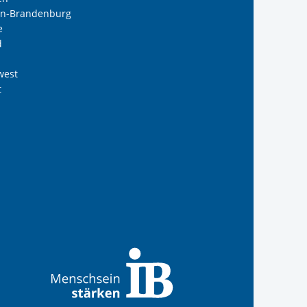
lin-Brandenburg
e
d
west
t
reiwilligendienste
 Internationalen Bund
s Internationalen Bund
Internationalen Bund
 des Internationalen B
te der IB-Freiwilligend