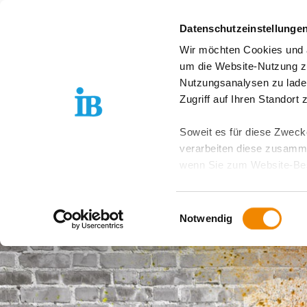
Springe zum Inhalt
Datenschutzeinstellunge
Wir möchten Cookies und ä
Freiwilligendienst D
um die Website-Nutzung zu
Nutzungsanalysen zu lade
Zugriff auf Ihren Standort
Soweit es für diese Zwecke
verarbeiten diese zusamme
wenn Sie zum Website-Bes
geräteübergreifend. Dabei 
ausgeschlossen werden. Do
Einwilligungsauswahl
zusätzlichen Risiken für I
Notwendig
Weitere Details finden Sie
Sie möchten, dass alle Web
Kategorien auswählen. Sie 
Zwecke entscheiden und Ihre