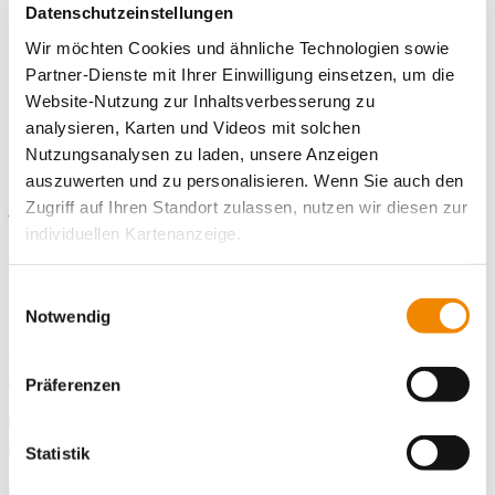
Bei Fragen wenden Sie sich bitte an Nathalie Staiger unter der
Datenschutzeinstellungen
Nummer 0151 6880 8231 oder per E-Mail an
Wir möchten Cookies und ähnliche Technologien sowie
Nathalie.Staiger@ib.de.
Partner-Dienste mit Ihrer Einwilligung einsetzen, um die
Website-Nutzung zur Inhaltsverbesserung zu
analysieren, Karten und Videos mit solchen
Nutzungsanalysen zu laden, unsere Anzeigen
Kontaktiere uns!
auszuwerten und zu personalisieren. Wenn Sie auch den
Zugriff auf Ihren Standort zulassen, nutzen wir diesen zur
E-Mail schreiben
individuellen Kartenanzeige.
Standort
Soweit es für diese Zwecke erforderlich ist, erhalten
Einwilligungsauswahl
Freiwilligendienste Asperg
unsere Partner Daten wie Ihre IP-Adresse und
Notwendig
Eglosheimer Str. 92-94
verarbeiten diese zusammen mit Daten von anderen
71679 Asperg
Websites. Die Partner erkennen mitunter auch, wenn Sie
Präferenzen
Telefonnummer
07141 2654-51
zum Website-Besuch verschiedene Geräte verwenden,
Faxnummer
07141 2654-50
und verknüpfen die Daten geräteübergreifend. Dabei
kann die Datenübertragung in Drittländer (insb. die USA)
E-Mail an Freiwilligendienste Asperg
E-Mail schreiben
Statistik
nicht ausgeschlossen werden. Dort ist kein der EU