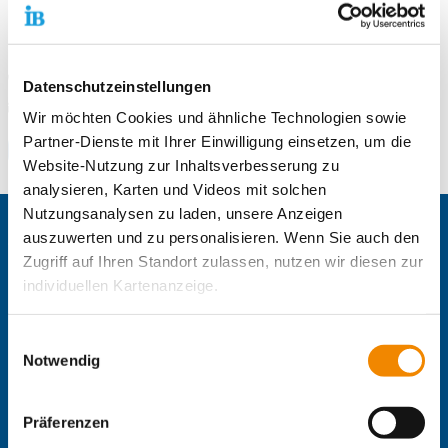
Freiwilligendienste Mecklenburg-Vorpommern Büro Schwerin
Dr.-Külz-Straße 20
19053 Schwerin
Telefonnummer
0385 207405-15
Datenschutzeinstellungen
E-Mail an Freiwilligendienste Mecklenburg-Vorpommern Büro
E-Mail schreiben
Wir möchten Cookies und ähnliche Technologien sowie
Partner-Dienste mit Ihrer Einwilligung einsetzen, um die
Zum Standort
Website-Nutzung zur Inhaltsverbesserung zu
analysieren, Karten und Videos mit solchen
Nutzungsanalysen zu laden, unsere Anzeigen
Zentrale IB-Websites:
auszuwerten und zu personalisieren. Wenn Sie auch den
Zugriff auf Ihren Standort zulassen, nutzen wir diesen zur
Der Internationaler Bund e.V.
individuellen Kartenanzeige.
Die Internationale Arbeit des IB
IB Personalentwicklung
Soweit es für diese Zwecke erforderlich ist, erhalten
IB Schulen
Einwilligungsauswahl
unsere Partner Daten wie Ihre IP-Adresse und
IB Tageseinrichtungen für Kinder
Notwendig
IB Jugendmigrationsdienste
verarbeiten diese zusammen mit Daten von anderen
IB-Online-Akademie
Websites. Die Partner erkennen mitunter auch, wenn Sie
Präferenzen
zum Website-Besuch verschiedene Geräte verwenden,
IB-Stiftungen: