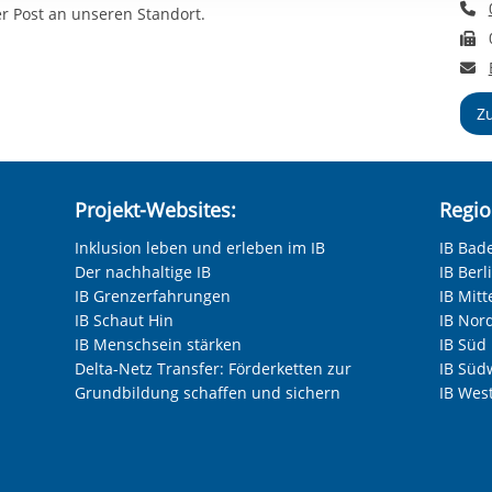
T
rstreckt sich nicht auf notwendige Cookies, die erforderlich zur B
r Post an unseren Standort.
F
n und somit gewünschten Website-Funktionen sind. Diese Cooki
ressen und daher unabhängig von einer Einwilligung.
E
Z
Projekt-Websites:
Regio
Inklusion leben und erleben im IB
IB Bad
Der nachhaltige IB
IB Ber
IB Grenzerfahrungen
IB Mitt
IB Schaut Hin
IB Nor
IB Menschsein stärken
IB Süd
Delta-Netz Transfer: Förderketten zur
IB Süd
Grundbildung schaffen und sichern
IB Wes