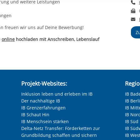
erung und weitere Leistungen
T
rstreckt sich nicht auf notwendige Cookies, die erforderlich zur B
F
n und somit gewünschten Website-Funktionen sind. Diese Cooki
gungen
ressen und daher unabhängig von einer Einwilligung.
E
nn freuen wir uns auf Deine Bewerbung!
Z
e
online
hochladen mit Anschreiben, Lebenslauf
Projekt-Websites:
Regio
Inklusion leben und erleben im IB
IB Bad
Der nachhaltige IB
IB Ber
IB Grenzerfahrungen
IB Mitt
IB Schaut Hin
IB Nor
IB Menschsein stärken
IB Süd
Delta-Netz Transfer: Förderketten zur
IB Süd
Grundbildung schaffen und sichern
IB Wes