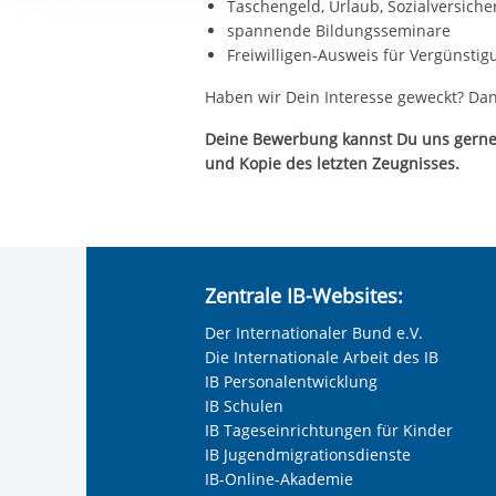
Taschengeld, Urlaub, Sozialversich
Ihre etwaige Einwilligung e
spannende Bildungsseminare
der von Ihnen aufgerufene
Freiwilligen-Ausweis für Vergünsti
aufgrund berechtigter Inte
Haben wir Dein Interesse geweckt? Da
Deine Bewerbung kannst Du uns gern
und Kopie des letzten Zeugnisses.
Zentrale IB-Websites:
Der Internationaler Bund e.V.
Die Internationale Arbeit des IB
IB Personalentwicklung
IB Schulen
IB Tageseinrichtungen für Kinder
IB Jugendmigrationsdienste
IB-Online-Akademie