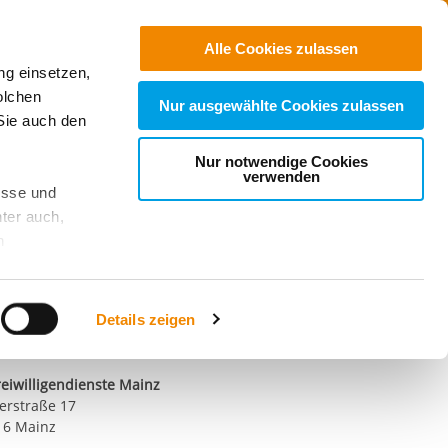
Freie
Stellen
Suchen
Alle Cookies zulassen
ng einsetzen,
r Nähe
olchen
Nur ausgewählte Cookies zulassen
Sie auch den
e unsere Inhalte
Nur notwendige Cookies
verwenden
esse und
ter auch,
n
aktiere uns!
stet, was zu
il schreiben
Details zeigen
ndort
sicht
. Wenn
reiwilligendienste Mainz
le Cookie-
erstraße 17
 diese
16 Mainz
achten Sie: