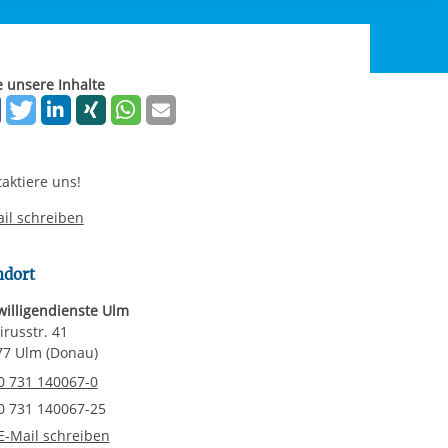
rgabe starten/stoppen
ereitstellung
es setzen wir
e unsere Inhalte
aktiere uns!
il schreiben
ndort
willigendienste Ulm
russtr. 41
77 Ulm (Donau)
elefonnummer
0 731 140067-0
axnummer
0 731 140067-25
-Mail an Freiwilligendienste Ulm
E-Mail schreiben