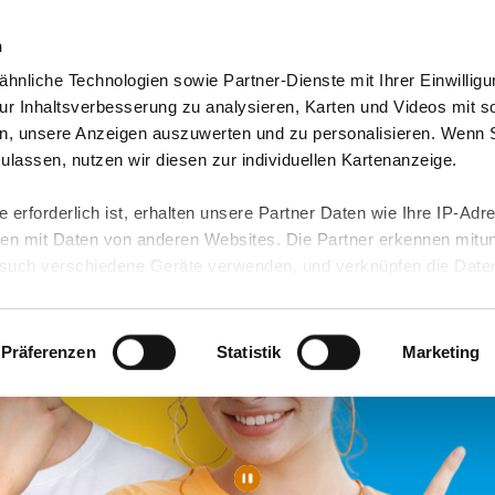
n
hnliche Technologien sowie Partner-Dienste mit Ihrer Einwilligu
eutschland
Freiwilligendienst Ausland
In deine
r Inhaltsverbesserung zu analysieren, Karten und Videos mit s
n, unsere Anzeigen auszuwerten und zu personalisieren. Wenn 
 zulassen, nutzen wir diesen zur individuellen Kartenanzeige.
 erforderlich ist, erhalten unsere Partner Daten wie Ihre IP-Adr
n mit Daten von anderen Websites. Die Partner erkennen mitun
uch verschiedene Geräte verwenden, und verknüpfen die Date
kann die Datenübertragung in Drittländer (insb. die USA) nicht
rt ist kein der EU gleichwertiges Datenschutzniveau gewährlei
hre Daten führen kann.
Präferenzen
Statistik
Marketing
 in unseren
Datenschutzhinweisen
und in unserer
Cookie-Über
site-Funktionen für diese Zwecke aktiviert sind, müssen Sie al
können mittels nachfolgender Buttons über Ihre Einwilligung für
 erteilte Einwilligung stets für die Zukunft widerrufen. Bitte be