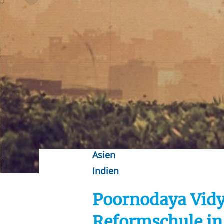
Ihre etwaige Einwilligung e
der von Ihnen aufgerufene
aufgrund berechtigter Inte
Asien
Indien
Poornodaya Vidy
Reformschule in