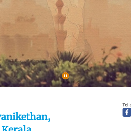
rstreckt sich nicht auf notwendige Cookies, die erforderlich zur B
n und somit gewünschten Website-Funktionen sind. Diese Cooki
ressen und daher unabhängig von einer Einwilligung.
Automatische Wiede
Teil
anikethan,
 Kerala