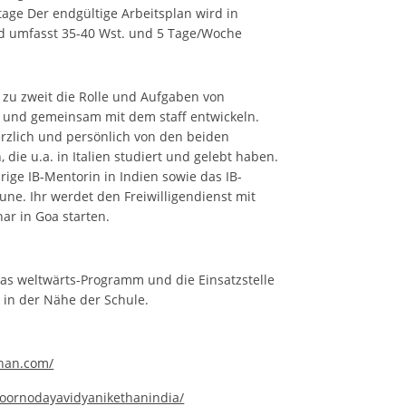
tage Der endgültige Arbeitsplan wird in
d umfasst 35-40 Wst. und 5 Tage/Woche
hr zu zweit die Rolle und Aufgaben von
 und gemeinsam mit dem staff entwickeln.
erzlich und persönlich von den beiden
 die u.a. in Italien studiert und gelebt haben.
rige IB-Mentorin in Indien sowie das IB-
une. Ihr werdet den Freiwilligendienst mit
r in Goa starten.
s weltwärts-Programm und die Einsatzstelle
G in der Nähe der Schule.
than.com/
oornodayavidyanikethanindia/