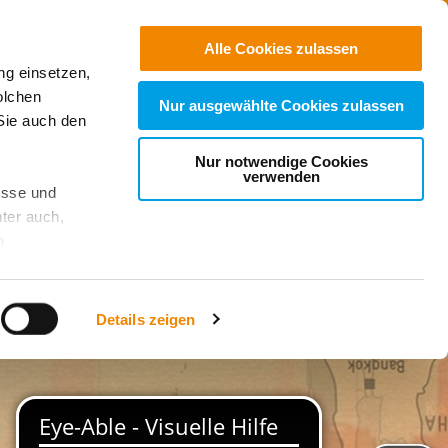
Freie
Stellen
Suchen
Alle Cookies zulassen
ng einsetzen,
r Nähe
olchen
Nur ausgewählte Cookies zulassen
Sie auch den
Nur notwendige Cookies
verwenden
esse und
ter auch,
n
stet, was zu
Details zeigen
sicht
. Wenn
le Cookie-
 diese
achten Sie: