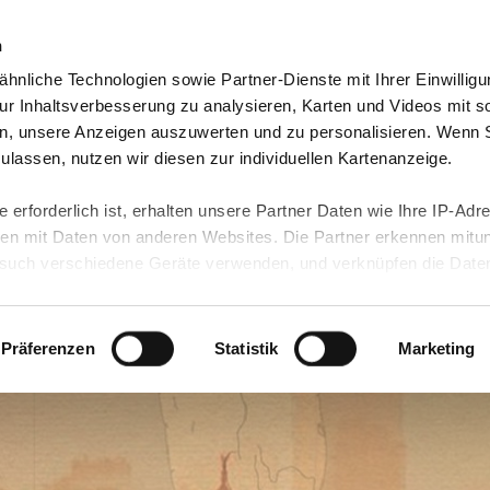
n
hnliche Technologien sowie Partner-Dienste mit Ihrer Einwilligu
eutschland
Freiwilligendienst Ausland
In deine
r Inhaltsverbesserung zu analysieren, Karten und Videos mit s
n, unsere Anzeigen auszuwerten und zu personalisieren. Wenn 
 zulassen, nutzen wir diesen zur individuellen Kartenanzeige.
 erforderlich ist, erhalten unsere Partner Daten wie Ihre IP-Adr
n mit Daten von anderen Websites. Die Partner erkennen mitun
uch verschiedene Geräte verwenden, und verknüpfen die Date
kann die Datenübertragung in Drittländer (insb. die USA) nicht
rt ist kein der EU gleichwertiges Datenschutzniveau gewährlei
hre Daten führen kann.
Präferenzen
Statistik
Marketing
 in unseren
Datenschutzhinweisen
und in unserer
Cookie-Über
site-Funktionen für diese Zwecke aktiviert sind, müssen Sie al
können mittels nachfolgender Buttons über Ihre Einwilligung für
 erteilte Einwilligung stets für die Zukunft widerrufen. Bitte be