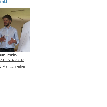
takt
ael Priebs
elefonnummer
0561 574637-18
-Mail an Michael Priebs
E-Mail schreiben