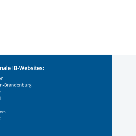
nale IB-Websites:
en
lin-Brandenburg
e
d
west
t