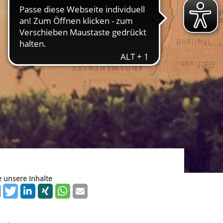
ereitstellung
es setzen wir
rgabe starten/stoppen
e unsere Inhalte