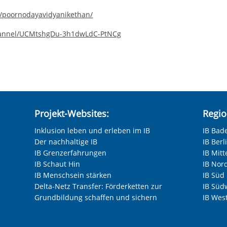
/poornodayavidyanikethan/
hannel/UCMtshgDu-3h1dwLdC-PtNCg
Projekt-Websites:
Regio
Inklusion leben und erleben im IB
IB Bad
Der nachhaltige IB
IB Ber
IB Grenzerfahrungen
IB Mitt
IB Schaut Hin
IB Nor
IB Menschsein stärken
IB Süd
Delta-Netz Transfer: Förderketten zur
IB Süd
Grundbildung schaffen und sichern
IB Wes