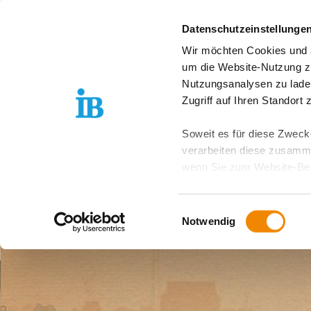
Springe zum Inhalt
Datenschutzeinstellunge
Wir möchten Cookies und ä
Freiwilligendienst D
um die Website-Nutzung zu
Nutzungsanalysen zu lade
Zugriff auf Ihren Standort
Soweit es für diese Zwecke
verarbeiten diese zusamme
wenn Sie zum Website-Bes
geräteübergreifend. Dabei 
ausgeschlossen werden. Do
Einwilligungsauswahl
zusätzlichen Risiken für I
Notwendig
Weitere Details finden Sie
Sie möchten, dass alle Web
Kategorien auswählen. Sie 
Zwecke entscheiden und Ihre