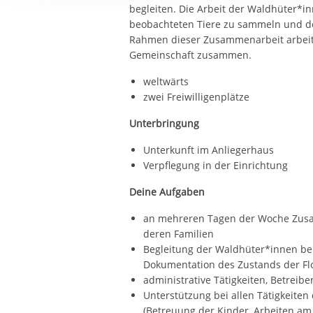
Ihre etwaige Einwilligung e
begleiten. Die Arbeit der Waldhüter*in
der von Ihnen aufgerufene
beobachteten Tiere zu sammeln und d
Rahmen dieser Zusammenarbeit arbeitet
aufgrund berechtigter Inte
Gemeinschaft zusammen.
weltwärts
zwei Freiwilligenplätze
Unterbringung
Unterkunft im Anliegerhaus
Verpflegung in der Einrichtung
Deine Aufgaben
an mehreren Tagen der Woche Zus
deren Familien
Begleitung der Waldhüter*innen bei
Dokumentation des Zustands der Fl
administrative Tätigkeiten, Betreib
Unterstützung bei allen Tätigkeiten
(Betreuung der Kinder, Arbeiten am