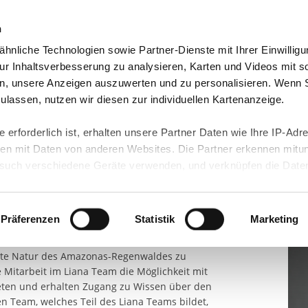
n
hnliche Technologien sowie Partner-Dienste mit Ihrer Einwilligu
eutschland
Freiwilligendienst Ausland
In deine
r Inhaltsverbesserung zu analysieren, Karten und Videos mit s
n, unsere Anzeigen auszuwerten und zu personalisieren. Wenn 
 zulassen, nutzen wir diesen zur individuellen Kartenanzeige.
Teil
 erforderlich ist, erhalten unsere Partner Daten wie Ihre IP-Adr
n mit Daten von anderen Websites. Die Partner erkennen mitun
egenwaldes zu bewahren, lokale
uch verschiedene Geräte verwenden, und verknüpfen die Date
Kon
welt zu schützen - das alles sind Ziele der
kann die Datenübertragung in Drittländer (insb. die USA) nicht
enwaldschutzprojekt betreiben. Zu dem Projekt
rt ist kein der EU gleichwertiges Datenschutzniveau gewährlei
ngstation AmaZOOnico und die Liana Lodge, die
hre Daten führen kann.
Präferenzen
Statistik
Marketing
Dörfern der Umgebung betrieben wird. Die
um Ziel gesetzt den Gästen einen Einblick in die
 in unseren
Datenschutzhinweisen
und in unserer
Cookie-Über
hrte Natur des Amazonas-Regenwaldes zu
site-Funktionen für diese Zwecke aktiviert sind, müssen Sie al
e Mitarbeit im Liana Team die Möglichkeit mit
können mittels nachfolgender Buttons über Ihre Einwilligung für
reten und erhalten Zugang zu Wissen über den
 erteilte Einwilligung stets für die Zukunft widerrufen. Bitte be
n Team, welches Teil des Liana Teams bildet,