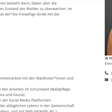
rstreckt sich nicht auf notwendige Cookies, die erforderlich zur B
nen besteht darin, Daten über die
n und somit gewünschten Website-Funktionen sind. Diese Cooki
en Zustand des Waldes zu überwachen. Im
 der*die Freiwillige direkt mit der
ressen und daher unabhängig von einer Einwilligung.
IB V
Elen
T
ammenarbeit mit den Waldhüter*innen und
E
 den Arbeiten im Schutzwald (Waldpflege,
ora und Fauna)
en der Social Media Plattformen
 des alltäglichen Lebens in der Gemeinschaft
 Haus und auf dem Gelände, etc.)