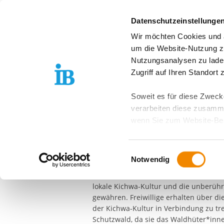
Springe zum Inhalt
Datenschutzeinstellunge
Wir möchten Cookies und ä
Freiwilligendienst D
um die Website-Nutzung zu
Lateinamerika
Nutzungsanalysen zu lade
Ecuador
Zugriff auf Ihren Standort
Liana Lodge
Soweit es für diese Zwecke
verarbeiten diese zusamme
Die unberührte Natur des Amazonas R
wenn Sie zum Website-Bes
Gemeinschaften zu stärken und die Tier
geräteübergreifend. Dabei 
Organisation Sachamanda, die das Reg
ausgeschlossen werden. Do
gehören ein Schutzwald, die Tierauffa
Einwilligungsauswahl
zusätzlichen Risiken für I
Notwendig
zusammen mit den Menschen aus den 
ökologisch betriebene Lodge hat sich z
Weitere Details finden Sie
lokale Kichwa-Kultur und die unberü
Sie möchten, dass alle Web
gewähren. Freiwillige erhalten über di
Kategorien auswählen. Sie 
der Kichwa-Kultur in Verbindung zu t
Zwecke entscheiden und Ihre
Schutzwald, da sie das Waldhüter*inne