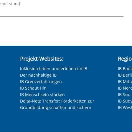
sant sind.)
Projekt-Websites:
Regio
Inklusion leben und erleben im IB
IB Bad
Der nachhaltige IB
IB Ber
IB Grenzerfahrungen
IB Mitt
IB Schaut Hin
IB Nor
IB Menschsein stärken
IB Süd
Delta-Netz Transfer: Förderketten zur
IB Süd
Grundbildung schaffen und sichern
IB Wes