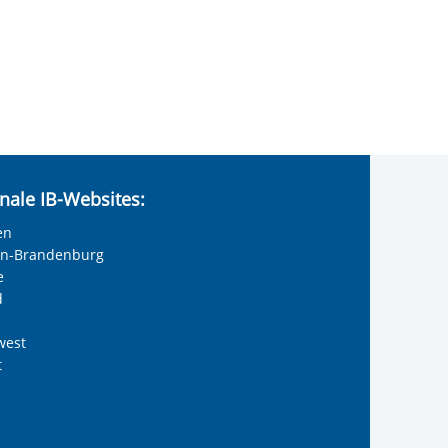
nale IB-Websites:
en
lin-Brandenburg
e
d
west
t