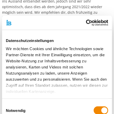
ins Ausland entsendet werden, jedoch sind wir sehr
optimistisch, dass dies ab dem Jahrgang 2021/2022 wieder
möglich sein wird. Wir empfehlen dir, dich frühzeitig zu
bewerben.
Weitere Informationen und Ansprechpartner*innen zu den
Internationalen Freiwilligendiensten vom IB findest du
hier
.
Datenschutzeinstellungen
Wir möchten Cookies und ähnliche Technologien sowie
Allgemeine Informationen
Partner-Dienste mit Ihrer Einwilligung einsetzen, um die
Website-Nutzung zur Inhaltsverbesserung zu
Über diese Portale sind allgemeine Informationen zu Corona
abrufbar:
analysieren, Karten und Videos mit solchen
Nutzungsanalysen zu laden, unsere Anzeigen
Gesundheitsministerium -
auszuwerten und zu personalisieren. Wenn Sie auch den
www.bundesgesundheitsministerium.de
Zugriff auf Ihren Standort zulassen, nutzen wir diesen zur
Robert-Koch-Institut (RKI) -
www.rki.de
individuellen Kartenanzeige.
Bundeszentrale für gesundheitliche Aufklärung (BZgA) -
www.infektionsschutz.de
Soweit es für diese Zwecke erforderlich ist, erhalten
Einwilligungsauswahl
unsere Partner Daten wie Ihre IP-Adresse und
Notwendig