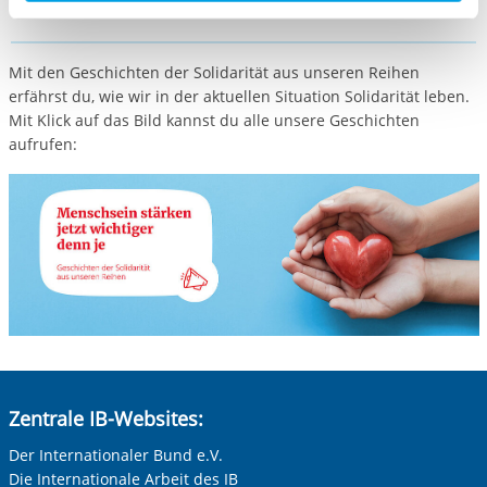
aufgerufenen und somit gewünschten Website-
Funktionen sind. Diese Cookies setzen wir aufgrund
berechtigter Interessen und daher unabhängig von einer
Mit den Geschichten der Solidarität aus unseren Reihen
Einwilligung.
erfährst du, wie wir in der aktuellen Situation Solidarität leben.
Mit Klick auf das Bild kannst du alle unsere Geschichten
aufrufen:
Zentrale IB-Websites:
Der Internationaler Bund e.V.
Die Internationale Arbeit des IB