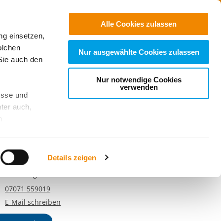
Freie
Stellen
Suchen
Alle Cookies zulassen
ng einsetzen,
r Nähe
olchen
Nur ausgewählte Cookies zulassen
Sie auch den
Nur notwendige Cookies
verwenden
esse und
ter auch,
ontakt
n
andort
stet, was zu
eiwilligendienste Tübingen
Details zeigen
ondsbergstr. 55
070 Tübingen
sicht
. Wenn
Telefonnummer
07071 559019
le Cookie-
E-Mail an Freiwilligendienste Tübingen
E-Mail schreiben
 diese
achten Sie: