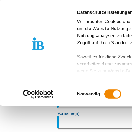
Springe zum Inhalt
Datenschutzeinstellunge
Wir möchten Cookies und ä
Freiwilligendienst D
um die Website-Nutzung zu
Nutzungsanalysen zu lade
FREIWILLIGENDIENSTE ...
BEWERBUNGSBOG
Zugriff auf Ihren Standort
Bewerbungsboge
Soweit es für diese Zwecke
verarbeiten diese zusamme
wenn Sie zum Website-Bes
geräteübergreifend. Dabei 
ausgeschlossen werden. Do
Einwilligungsauswahl
zusätzlichen Risiken für I
Notwendig
Weitere Details finden Sie
Sie möchten, dass alle Web
Kategorien auswählen. Sie 
Zwecke entscheiden und Ihre