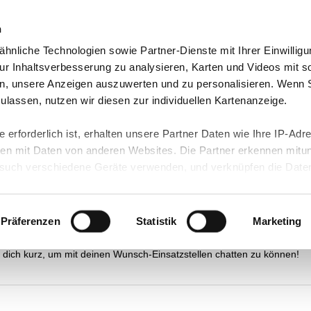
n
hnliche Technologien sowie Partner-Dienste mit Ihrer Einwilligu
 Infos
Einsatzstelle werden
Jetzt bewerben!
r Inhaltsverbesserung zu analysieren, Karten und Videos mit s
n, unsere Anzeigen auszuwerten und zu personalisieren. Wenn 
 zulassen, nutzen wir diesen zur individuellen Kartenanzeige.
 erforderlich ist, erhalten unsere Partner Daten wie Ihre IP-Adr
n mit Daten von anderen Websites. Die Partner erkennen mitun
diensten Bayern
uch verschiedene Geräte verwenden, und verknüpfen die Date
kann die Datenübertragung in Drittländer (insb. die USA) nicht
rt ist kein der EU gleichwertiges Datenschutzniveau gewährlei
hre Daten führen kann.
Präferenzen
Statistik
Marketing
 in unseren
Datenschutzhinweisen
und in unserer
Cookie-Über
site-Funktionen für diese Zwecke aktiviert sind, müssen Sie al
können mittels nachfolgender Buttons über Ihre Einwilligung für
 erteilte Einwilligung stets für die Zukunft widerrufen. Bitte be