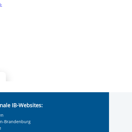
nale IB-Websites:
en
lin-Brandenburg
e