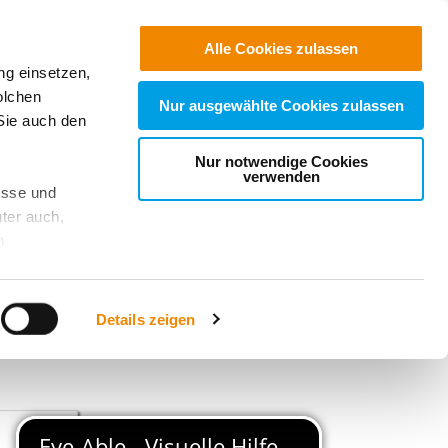
Alle Cookies zulassen
ng einsetzen,
Login für Freiwillige
Login für Einsatzstellen
olchen
Nur ausgewählte Cookies zulassen
Sie auch den
Nur notwendige Cookies
verwenden
esse und
ter auch,
n
stet, was zu
Details zeigen
sicht
. Wenn
le Cookie-
 diese
achten Sie: