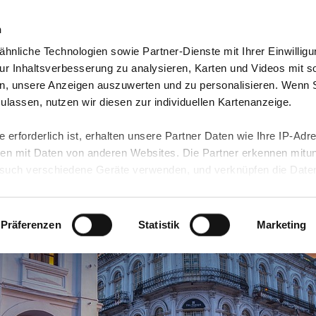
n
hnliche Technologien sowie Partner-Dienste mit Ihrer Einwilligu
r Inhaltsverbesserung zu analysieren, Karten und Videos mit s
n, unsere Anzeigen auszuwerten und zu personalisieren. Wenn 
 zulassen, nutzen wir diesen zur individuellen Kartenanzeige.
Ei
 erforderlich ist, erhalten unsere Partner Daten wie Ihre IP-Adr
Au
n mit Daten von anderen Websites. Die Partner erkennen mitun
uch verschiedene Geräte verwenden, und verknüpfen die Date
kann die Datenübertragung in Drittländer (insb. die USA) nicht
Erfah
rt ist kein der EU gleichwertiges Datenschutzniveau gewährlei
hre Daten führen kann.
Präferenzen
Statistik
Marketing
 in unseren
Datenschutzhinweisen
und in unserer
Cookie-Über
site-Funktionen für diese Zwecke aktiviert sind, müssen Sie al
können mittels nachfolgender Buttons über Ihre Einwilligung für
 erteilte Einwilligung stets für die Zukunft widerrufen. Bitte be