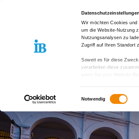
Springe zum Inhalt
Datenschutzeinstellunge
Wir möchten Cookies und ä
um die Website-Nutzung zu
Nutzungsanalysen zu lade
Zugriff auf Ihren Standort
Soweit es für diese Zwecke
verarbeiten diese zusamme
wenn Sie zum Website-Bes
geräteübergreifend. Dabei 
ausgeschlossen werden. Do
Einwilligungsauswahl
zusätzlichen Risiken für I
Notwendig
Weitere Details finden Sie
Sie möchten, dass alle Web
Kategorien auswählen. Sie 
Zwecke entscheiden und Ihre