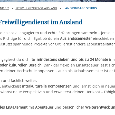
D (IB)
FREIWILLIGENDIENST AUSLAND
LANDINGPAGE STUDIS
 Freiwilligendienst im Ausland
 dich sozial engagieren und echte Erfahrungen sammeln – jenseits
 Richtige für dich! Egal, ob du ein
Auslandssemester
einschieben 
rstützt spannende Projekte vor Ort, lernst andere Lebensrealitäte
.
ngagierst du dich für
mindestens sieben und bis zu 24 Monate
in 
 oder kulturellen Bereich
. Dank der flexiblen Einsatzdauer lässt sic
 deiner Hochschule anpassen – auch als Urlaubssemester ist er i
 und fachlich weiter:
, entwickelst
interkulturelle Kompetenzen
und lernst, dich in neue
ewinnst neue Perspektiven und erweiterst deinen Horizont – Fähig
lles Engagement
mit
Abenteuer
und
persönlicher Weiterentwicklu