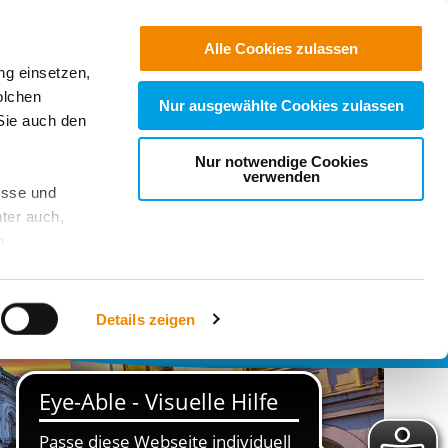
Alle Cookies zulassen
ng einsetzen,
olchen
Nur ausgewählte Cookies zulassen
Sie auch den
n Semester im
Nur notwendige Cookies
verwenden
esse und
sland
ter auch,
n
re hier mehr!
stet, was zu
Details zeigen
sicht
. Wenn
le Cookie-
 diese
achten Sie: