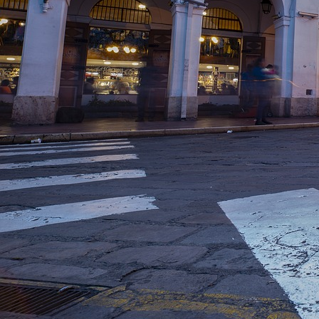
Ihre etwaige Einwilligung e
der von Ihnen aufgerufene
aufgrund berechtigter Inte