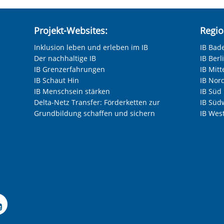
Projekt-Websites:
Regio
Inklusion leben und erleben im IB
IB Bad
Der nachhaltige IB
IB Ber
IB Grenzerfahrungen
IB Mitt
IB Schaut Hin
IB Nor
IB Menschsein stärken
IB Süd
Delta-Netz Transfer: Förderketten zur
IB Süd
Grundbildung schaffen und sichern
IB Wes
Facebook-Seite der IB-F
le Instagram-Seite des
elle LinkedIn-Seite de
izielle Xing-Seite des 
ffizielle Kununu-Seite
Offizielle YouTube-Sei