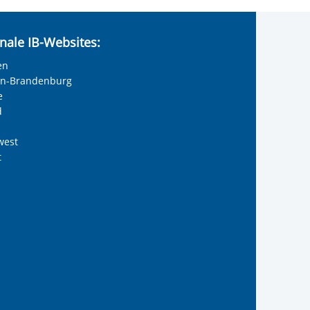
nale IB-Websites:
en
lin-Brandenburg
e
d
west
t
reiwilligendienste
 Internationalen Bund
s Internationalen Bund
Internationalen Bund
 des Internationalen B
te der IB-Freiwilligend